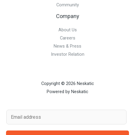
Community
Company
About Us
Careers
News & Press
Investor Relation
Copyright © 2026 Neskatic
Powered by Neskatic
E
m
a